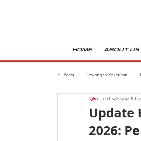
HOME
ABOUT US
All Posts
Lowongan Pekerjaan
sct1indonesia
8 Ju
Update 
2026: P