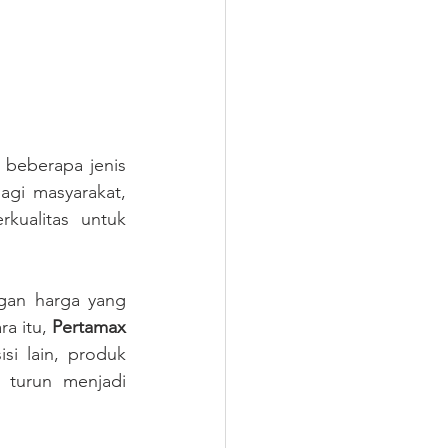
beberapa jenis 
gi masyarakat, 
ualitas untuk 
gan harga yang 
a itu, 
Pertamax 
isi lain, produk 
 turun menjadi 