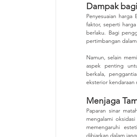
Dampak bagi
Penyesuaian harga B
faktor, seperti harg
berlaku. Bagi pengg
pertimbangan dalam 
Namun, selain memil
aspek penting unt
berkala, penggant
eksterior kendaraan
Menjaga Tam
Paparan sinar mata
mengalami oksidasi 
memengaruhi esteti
dibiarkan dalam jang