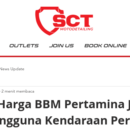
OUTLETS
JOIN US
BOOK ONLINE
News Update
n
2 menit membaca
Harga BBM Pertamina 
engguna Kendaraan Per