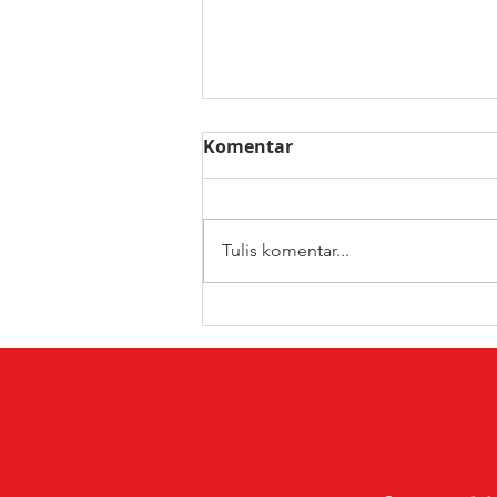
Komentar
Tulis komentar...
Mau ke GIIAS 2026? Ini
Daftar Fasilitas Gratis
yang Bisa Dinikmati
Pengunjung