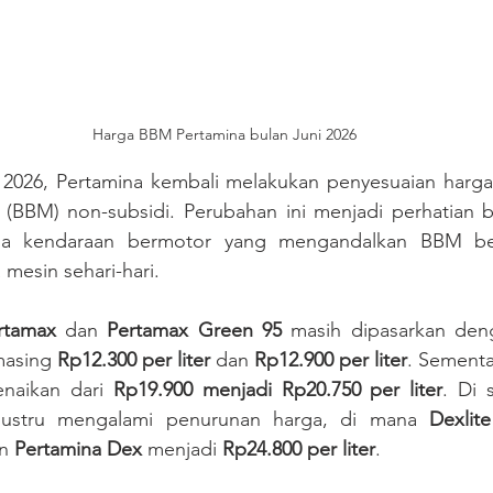
Harga BBM Pertamina bulan Juni 2026
2026, Pertamina kembali melakukan penyesuaian harga 
(BBM) non-subsidi. Perubahan ini menjadi perhatian ba
a kendaraan bermotor yang mengandalkan BBM berk
mesin sehari-hari.
rtamax
 dan 
Pertamax Green 95
 masih dipasarkan den
masing 
Rp12.300 per liter
 dan 
Rp12.900 per liter
. Sementar
naikan dari 
Rp19.900 menjadi Rp20.750 per liter
. Di s
 justru mengalami penurunan harga, di mana 
Dexlite
n 
Pertamina Dex
 menjadi 
Rp24.800 per liter
.