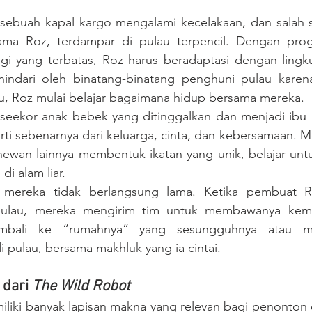
a sebuah kapal kargo mengalami kecelakaan, dan salah s
ma Roz, terdampar di pulau terpencil. Dengan prog
 yang terbatas, Roz harus beradaptasi dengan lingku
hindari oleh binatang-binatang penghuni pulau karena t
u, Roz mulai belajar bagaimana hidup bersama mereka.
seekor anak bebek yang ditinggalkan dan menjadi ibu a
ti sebenarnya dari keluarga, cinta, dan kebersamaan. M
hewan lainnya membentuk ikatan yang unik, belajar untu
i alam liar.
mereka tidak berlangsung lama. Ketika pembuat R
pulau, mereka mengirim tim untuk membawanya kemba
embali ke “rumahnya” yang sesungguhnya atau me
 pulau, bersama makhluk yang ia cintai.
dari 
The Wild Robot
iliki banyak lapisan makna yang relevan bagi penonton da