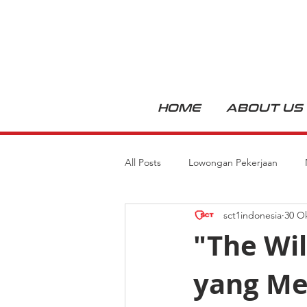
HOME
ABOUT US
All Posts
Lowongan Pekerjaan
sct1indonesia
30 O
"The Wil
yang Me