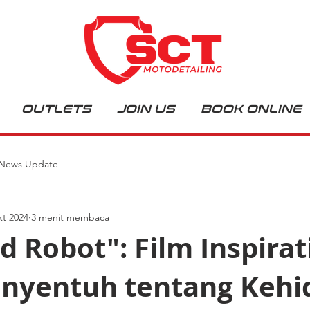
OUTLETS
JOIN US
BOOK ONLINE
News Update
kt 2024
3 menit membaca
d Robot": Film Inspirat
nyentuh tentang Kehi