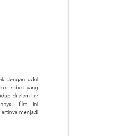
ak dengan judul 
kor robot yang 
up di alam liar 
ya, film ini 
rtinya menjadi 