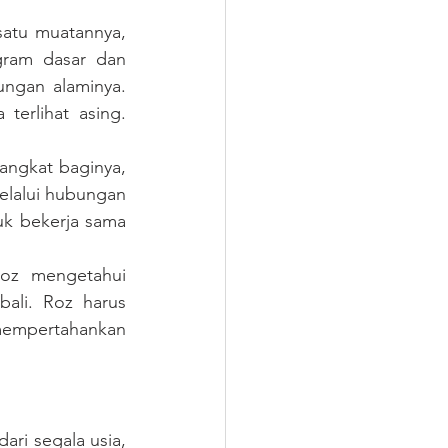
atu muatannya, 
ram dasar dan 
ngan alaminya. 
erlihat asing. 
ngkat baginya, 
elalui hubungan 
k bekerja sama 
oz mengetahui 
li. Roz harus 
mpertahankan 
ri segala usia, 