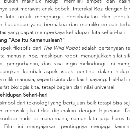
i bukan makhluk hidup, memiliki empati dan kasih
nya saat merawat anak bebek. Interaksi Roz dengan bin
an kita untuk menghargai persahabatan dan peduli
hubungan yang bermakna dan memiliki empati terhad
itas yang dapat memperkaya kehidupan kita sehari-hari.
ang “Apa Itu Kemanusiaan?”
spek filosofis dari 
The Wild Robot
 adalah pertanyaan t
a manusia. Roz, meskipun robot, menunjukkan sifat-sif
ta, pengorbanan, dan rasa ingin melindungi. Ini menga
bangkan kembali aspek-aspek penting dalam hidup
 milik manusia, seperti cinta dan kasih sayang. Hal-hal i
sifat biologis kita, tetapi bagian dari nilai universal.
ehidupan Sehari-hari
simbol dari teknologi yang bertujuan baik tetapi bisa saj
n merusak jika tidak digunakan dengan bijaksana. D
knologi hadir di mana-mana, namun kita juga harus 
. Film ini mengajarkan pentingnya menjaga keseim