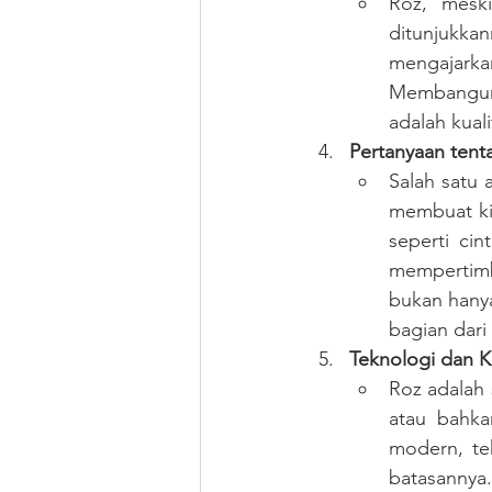
Roz, mesk
ditunjukkan
mengajark
Membangun 
adalah kual
Pertanyaan tent
Salah satu a
membuat kit
seperti cin
mempertim
bukan hanya
bagian dari 
Teknologi dan K
Roz adalah 
atau bahka
modern, te
batasannya