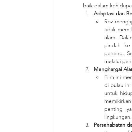
baik dalam kehidupa
Adaptasi dan Be
Roz mengaja
tidak memil
alam. Dalam
pindah ke 
penting. S
melalui pe
Menghargai Ala
Film ini me
di pulau in
untuk hidu
memikirka
penting ya
lingkungan.
Persahabatan d