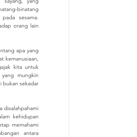
 sayang, yang 
atang-binatang 
 pada sesama. 
ap orang lain 
entang apa yang 
at kemanusiaan, 
jak kita untuk 
 yang mungkin 
ni bukan sekadar 
a disalahpahami 
alam kehidupan 
tetap memahami 
bangan antara 