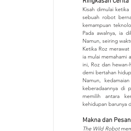
Ringkasan Cerita
Kisah dimulai ketik
sebuah robot berna
kemampuan teknologi
Pada awalnya, ia di
Namun, seiring wakt
Ketika Roz merawat 
ia mulai memahami ar
ini, Roz dan hewan-
demi bertahan hidup d
Namun, kedamaian 
keberadaannya di 
memilih antara k
kehidupan barunya di
Makna dan Pesan 
The Wild Robot
 mem