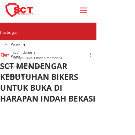
Postingan
All Posts
sct1indonesia
All Posts
15 Agu 2024
1 menit membaca
SCT MENDENGAR
Lowongan Pekerjaan
KEBUTUHAN BIKERS
News Update
UNTUK BUKA DI
HARAPAN INDAH BEKASI