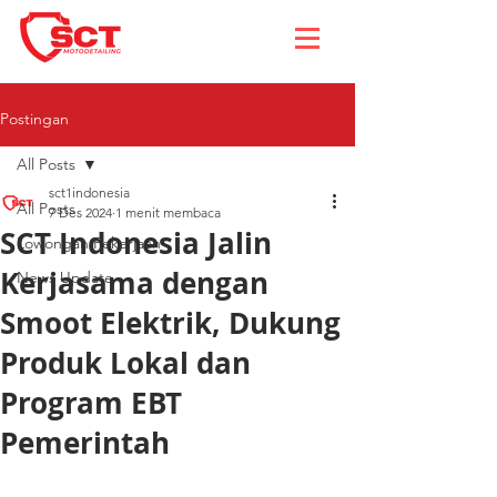
Postingan
All Posts
sct1indonesia
All Posts
7 Des 2024
1 menit membaca
SCT Indonesia Jalin
Lowongan Pekerjaan
Kerjasama dengan
News Update
Smoot Elektrik, Dukung
Produk Lokal dan
Program EBT
Pemerintah