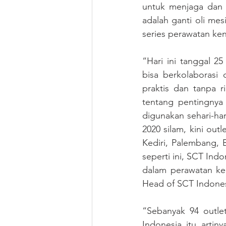
untuk menjaga dan 
adalah ganti oli me
series perawatan ke
“Hari ini tanggal 
bisa berkolaboras
praktis dan tanpa r
tentang pentingnya
digunakan sehari-har
2020 silam, kini out
Kediri, Palembang, 
seperti ini, SCT Ind
dalam perawatan ke
Head of SCT Indones
“Sebanyak 94 outlet
Indonesia itu artin