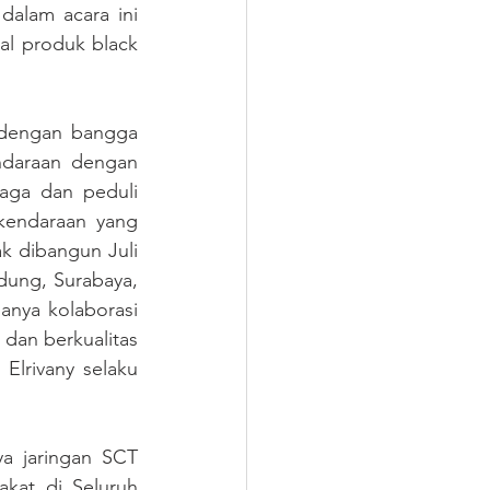
alam acara ini 
l produk black 
dengan bangga 
daraan dengan 
aga dan peduli 
kendaraan yang 
k dibangun Juli 
dung, Surabaya, 
anya kolaborasi 
dan berkualitas 
lrivany selaku 
a jaringan SCT 
kat di Seluruh 