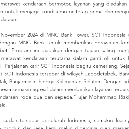
merawat kendaraan bermotor, layanan yang diadakan d
sin untuk menjaga kondisi motor tetap prima dan menjua
ndaraan.
25 November 2024 di MNC Bank Tower, SCT Indonesia 
i dengan MNC Bank untuk memberikan perawatan ken
ibet. Program ini diadakan dengan tujuan saling menj
 merawat kendaraan terutama dalam ganti oli untuk 
i. Perjalanan karir SCT Indonesia begitu cemerlang. Seja
let SCT Indonesia tersebar di wilayah Jabodetabek, Ban
Bali, Banjarmasin hingga Kalimantan Selatan. Dengan ad
onesia semakin agresif dalam memberikan layanan terbaik 
ndaraan roda dua dan sepeda,” ujar Mohammad Rizki E
ia.
 sudah tersebar di seluruh Indonesia, semakin luasny
ya produk dan jasa kami makin dipercaya oleh masyara