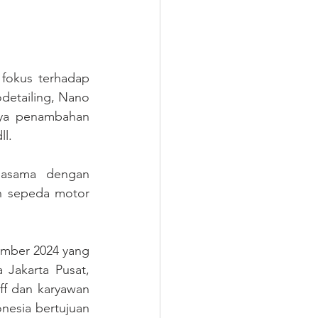
fokus terhadap 
etailing, Nano 
ya penambahan 
ll.
jasama dengan 
 sepeda motor 
mber 2024 yang 
Jakarta Pusat, 
ff dan karyawan 
esia bertujuan 