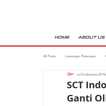
HOME
ABOUT US
All Posts
Lowongan Pekerjaan
sct1indonesia
25 N
SCT Ind
Ganti Ol