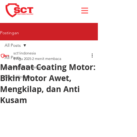
Postingan
All Posts
sct1indonesia
All Posts
8 Agu 2025
2 menit membaca
Manfaat Coating Motor:
Lowongan Pekerjaan
Bikin Motor Awet,
News Update
Mengkilap, dan Anti
Kusam