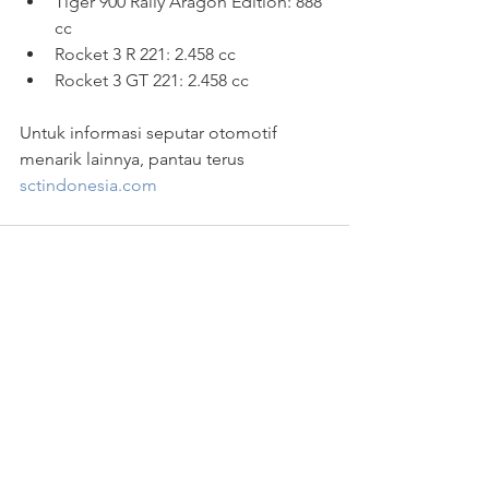
Tiger 900 Rally Aragon Edition: 888 
cc
Rocket 3 R 221: 2.458 cc
Rocket 3 GT 221: 2.458 cc
Untuk informasi seputar otomotif 
menarik lainnya, pantau terus 
sctindonesia.com
Lihat Semua
Postingan Terakhir