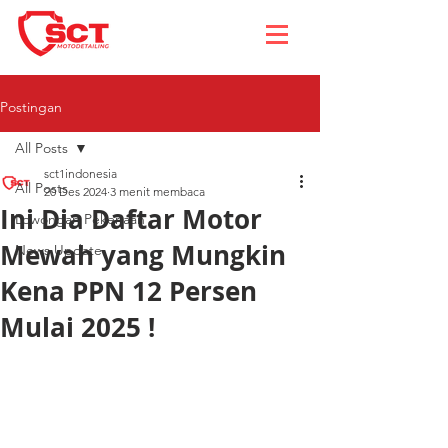
Postingan
All Posts
sct1indonesia
All Posts
20 Des 2024
3 menit membaca
Ini Dia Daftar Motor
Lowongan Pekerjaan
Mewah yang Mungkin
News Update
Kena PPN 12 Persen
Mulai 2025 !