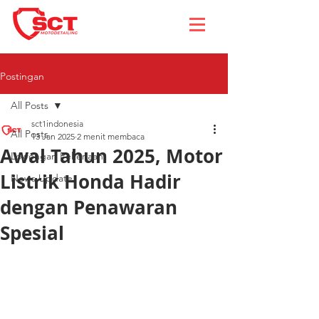
Postingan
All Posts
sct1indonesia
All Posts
13 Jan 2025
2 menit membaca
Awal Tahun 2025, Motor
Lowongan Pekerjaan
Listrik Honda Hadir
News Update
dengan Penawaran
Spesial