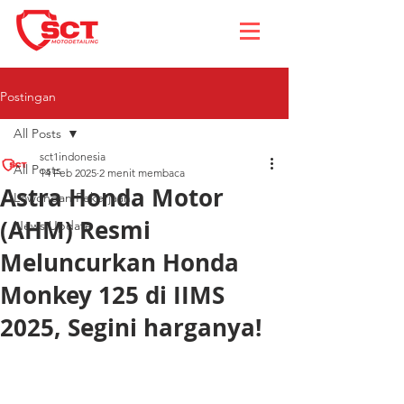
Postingan
All Posts
sct1indonesia
All Posts
14 Feb 2025
2 menit membaca
Astra Honda Motor
Lowongan Pekerjaan
(AHM) Resmi
News Update
Meluncurkan Honda
Monkey 125 di IIMS
2025, Segini harganya!